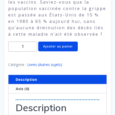
les vaccins. Saviez-vous que la
population vaccinée contre la grippe
est passée aux États-Unis de 15 %
en 1980 à 65 % aujourd hui, sans
qu’aucune diminution des décès liés
à cette maladie n’ait été observée ?
quantité
Ajouter au panier
de
Simon
Sylvie
Catégorie :
Livres (Autres sujets)
-
Vaccins,
Description
mensonges
Avis (0)
et
propagande
Description