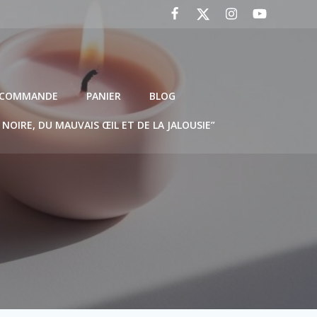
A COMMANDE
PANIER
BLOG
E NOIRE, DU MAUVAIS ŒIL ET DE LA JALOUSIE”