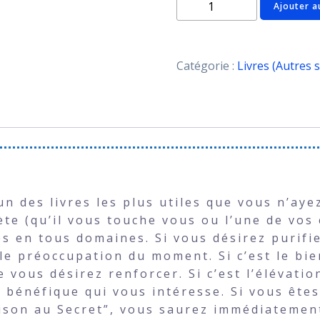
quantité
Ajouter a
de
La
guerison
Catégorie :
Livres (Autres s
au
secret
n des livres les plus utiles que vous n’aye
te (qu’il vous touche vous ou l’une de vos 
s en tous domaines. Si vous désirez purifier
ale préoccupation du moment. Si c’est le bi
 vous désirez renforcer. Si c’est l’élévatio
e bénéfique qui vous intéresse. Si vous êtes
rison au Secret”, vous saurez immédiatemen