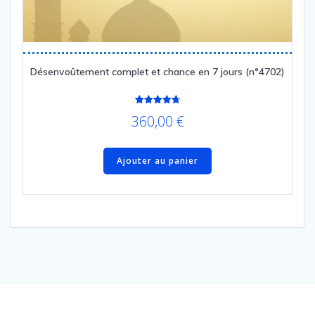
Désenvoûtement complet et chance en 7 jours (n°4702)
Note
360,00
€
4.77
sur 5
Ajouter au panier