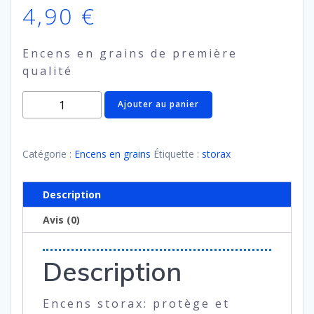
4,90
€
Encens en grains de première
qualité
quantité
Ajouter au panier
de
Storax
(en
Catégorie :
Encens en grains
Étiquette :
storax
grains)
Description
Avis (0)
Description
Encens storax: protège et