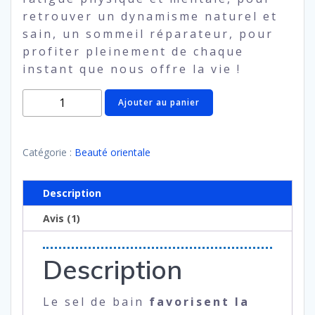
retrouver un dynamisme naturel et
sain, un sommeil réparateur, pour
profiter pleinement de chaque
instant que nous offre la vie !
quantité
Ajouter au panier
de
Sel
de
Catégorie :
Beauté orientale
mer
relaxant
Description
Avis (1)
Description
Le sel de bain
favorisent la