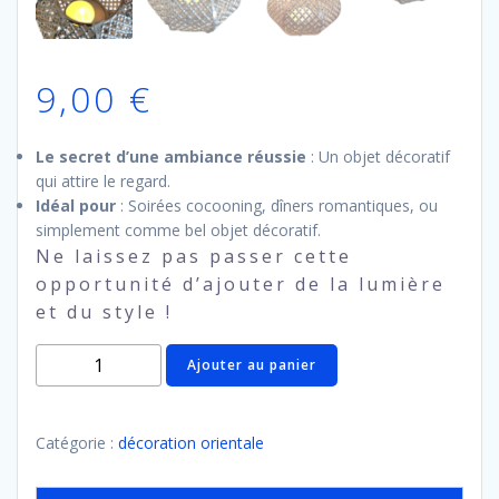
9,00
€
Le secret d’une ambiance réussie
: Un objet décoratif
qui attire le regard.
Idéal pour
: Soirées cocooning, dîners romantiques, ou
simplement comme bel objet décoratif.
Ne laissez pas passer cette
opportunité d’ajouter de la lumière
et du style !
quantité
Ajouter au panier
de
bougeoir
argenté
Catégorie :
décoration orientale