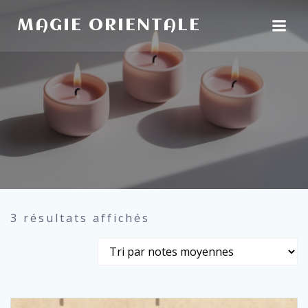
Aller
au
MAGIE ORIENTALE
contenu
Trié
3 résultats affichés
par
note
moyenne