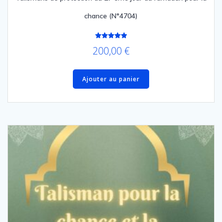
chance (N°4704)
Note
200,00
€
5.00
sur 5
Ajouter au panier