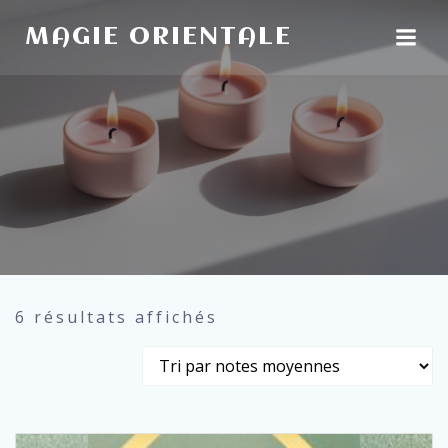
Aller
au
MAGIE ORIENTALE
contenu
Trié
6 résultats affichés
par
note
moyenne