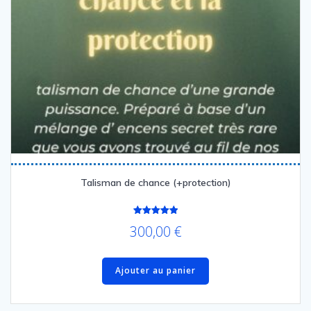
Talisman de chance (+protection)
Note
300,00
€
5.00
sur 5
Ajouter au panier